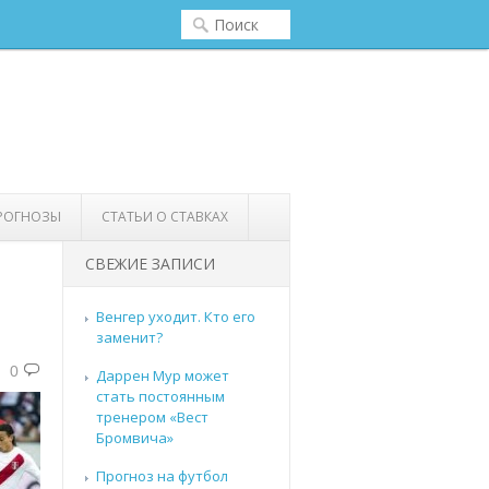
РОГНОЗЫ
СТАТЬИ О СТАВКАХ
СВЕЖИЕ ЗАПИСИ
Венгер уходит. Кто его
заменит?
0
Даррен Мур может
стать постоянным
тренером «Вест
Бромвича»
Прогноз на футбол