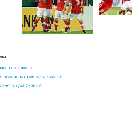
ики
мира по хоккею
ня чемпионата мира по хоккею
льного тура Серии А