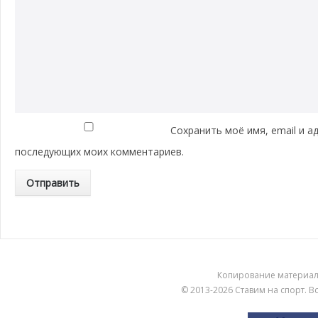
Сохранить моё имя, email и а
последующих моих комментариев.
Копирование материа
© 2013-2026
Ставим на спорт
. 