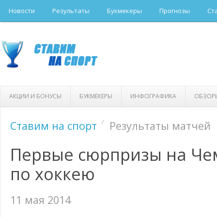
Новости
Результаты
Букмекеры
Прогнозы
Ст
АКЦИИ И БОНУСЫ
БУКМЕКЕРЫ
ИНФОГРАФИКА
ОБЗОР
Ставим на спорт
Результаты матчей
Первые сюрпризы на Че
по хоккею
11 мая 2014