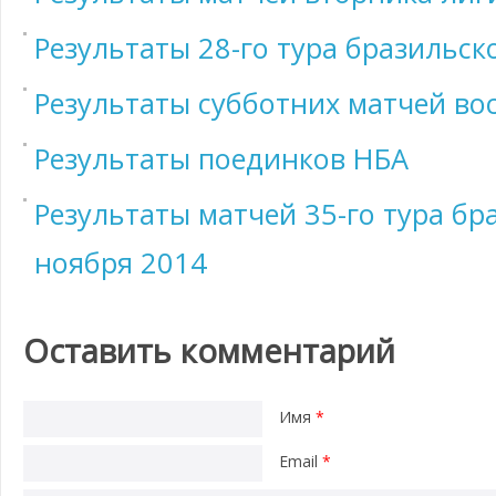
Результаты 28-го тура бразильск
Результаты субботних матчей во
Результаты поединков НБА
Результаты матчей 35-го тура бр
ноября 2014
Оставить комментарий
Имя
*
Email
*