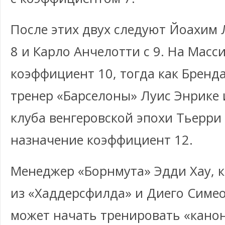
После этих двух следуют Йоахим
8 и Карло Анчелотти с 9. На Мас
коэффициент 10, тогда как Бренд
тренер «Барселоны» Луис Энрике 
клуба венгеровской эпохи Тьерри
назначение коэффициент 12.
Менеджер «Борнмута» Эдди Хау, к
из «Хаддерсфилда» и Диего Симео
может начать тренировать «кано