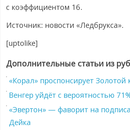
с коэффициентом 16.
Источник: новости «Ледбрукса».
[uptolike]
Дополнительные статьи из ру
«Корал» проспонсирует Золотой 
Венгер уйдёт с вероятностью 71
«Эвертон» — фаворит на подпис
Дейка