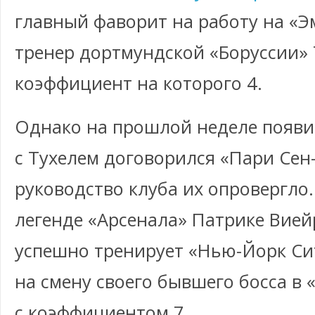
главный фаворит на работу на «
тренер дортмундской «Боруссии» 
коэффициент на которого 4.
Однако на прошлой неделе появил
с Тухелем договорился «Пари Сен
руководство клуба их опровергло.
легенде «Арсенала» Патрике Вией
успешно тренирует «Нью-Йорк Си
на смену своего бывшего босса в 
с коэффициентом 7.