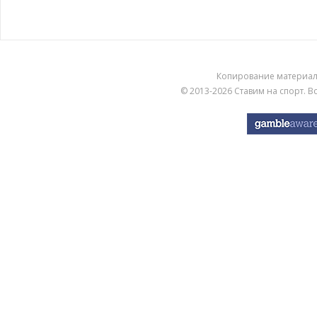
Копирование материа
© 2013-2026
Ставим на спорт
. 