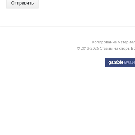
Копирование материа
© 2013-2026
Ставим на спорт
. 