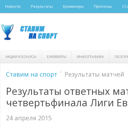
Новости
Результаты
Букмекеры
Прогнозы
Ст
АКЦИИ И БОНУСЫ
БУКМЕКЕРЫ
ИНФОГРАФИКА
ОБЗОР
Ставим на спорт
Результаты матчей
Результаты ответных ма
четвертьфинала Лиги Е
24 апреля 2015