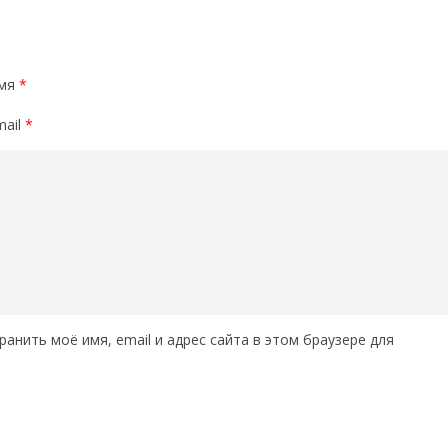
мя
*
mail
*
ранить моё имя, email и адрес сайта в этом браузере для