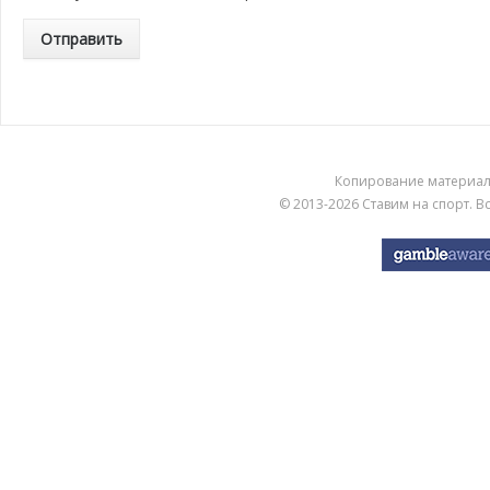
Копирование материа
© 2013-2026
Ставим на спорт
. 