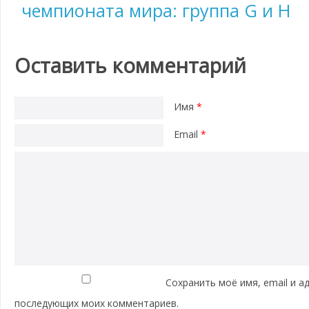
чемпионата мира: группа G и Н
Оставить комментарий
Имя
*
Email
*
Сохранить моё имя, email и а
последующих моих комментариев.