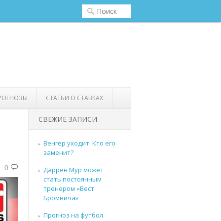
РОГНОЗЫ
СТАТЬИ О СТАВКАХ
СВЕЖИЕ ЗАПИСИ
Венгер уходит. Кто его
заменит?
0
Даррен Мур может
стать постоянным
тренером «Вест
Бромвича»
Прогноз на футбол