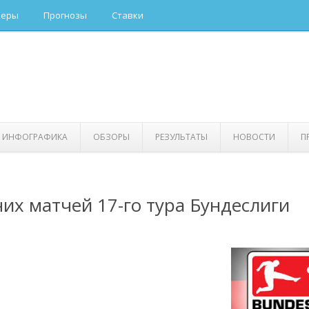
керы
Прогнозы
Ставки
ИНФОГРАФИКА
ОБЗОРЫ
РЕЗУЛЬТАТЫ
НОВОСТИ
П
их матчей 17-го тура Бундеслиги