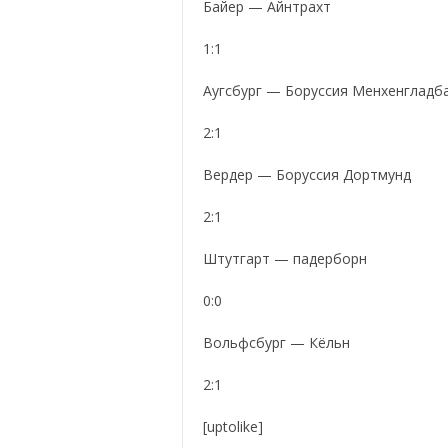
Байер — Айнтрахт
1:1
Аугсбург — Боруссия Менхенгладб
2:1
Вердер — Боруссия Дортмунд
2:1
Штутгарт — падерборн
0:0
Вольфсбург — Кёльн
2:1
[uptolike]