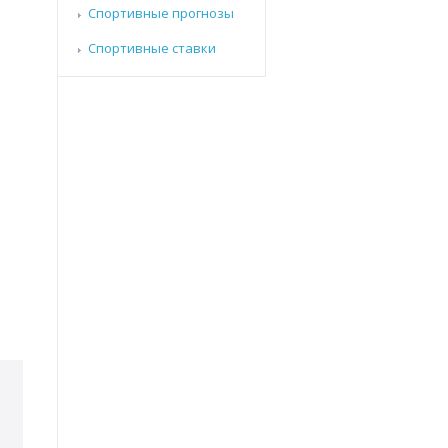
Спортивные прогнозы
Спортивные ставки