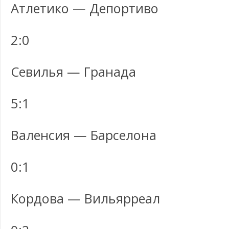
Атлетико — Депортиво
2:0
Севилья — Гранада
5:1
Валенсия — Барселона
0:1
Кордова — Вильярреал