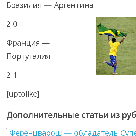
Бразилия — Аргентина
2:0
Франция —
Португалия
2:1
[uptolike]
Дополнительные статьи из ру
Ференцварош — обладатель Супе