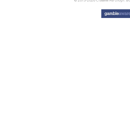
© 2013-2026
Ставим на спорт
. 