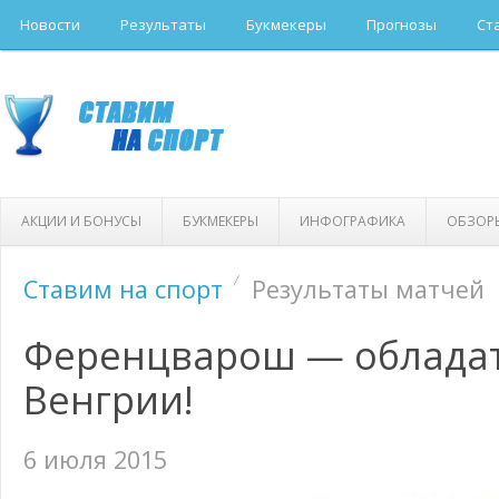
Новости
Результаты
Букмекеры
Прогнозы
Ст
АКЦИИ И БОНУСЫ
БУКМЕКЕРЫ
ИНФОГРАФИКА
ОБЗОР
Ставим на спорт
Результаты матчей
Ференцварош — обладат
Венгрии!
6 июля 2015