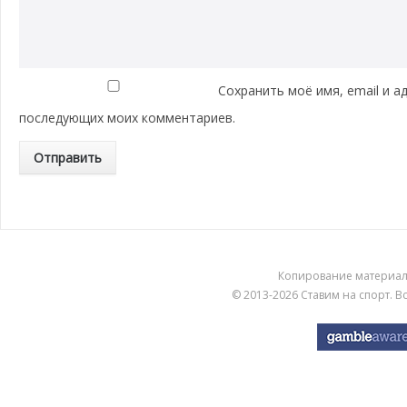
Сохранить моё имя, email и а
последующих моих комментариев.
Копирование материа
© 2013-2026
Ставим на спорт
. 