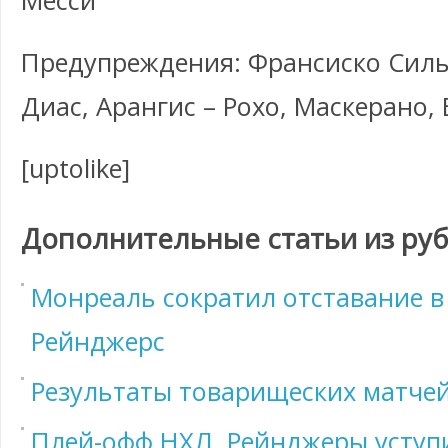
Месси
Предупреждения: Франсиско Силь
Диас, Арангис – Рохо, Маскерано, 
[uptolike]
Дополнительные статьи из ру
Монреаль сократил отставание в
Рейнджерс
Результаты товарищеских матче
Плей-офф НХЛ. Рейнджеры уступ