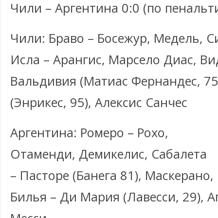
Чили – Аргентина 0:0 (по пенальти
Чили: Браво – Босежур, Медель, С
Исла – Арангис, Марсело Диас, Ви
Вальдивия (Матиас Фернандес, 75)
(Энрикес, 95), Алексис Санчес
Аргентина: Ромеро – Рохо,
Отаменди, Демикелис, Сабалета
– Пасторе (Банега 81), Маскерано,
Билья – Ди Мария (Лавесси, 29), Аг