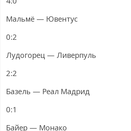
4:0
Мальмё — Ювентус
0:2
Лудогорец — Ливерпуль
2:2
Базель — Реал Мадрид
0:1
Байер — Монако