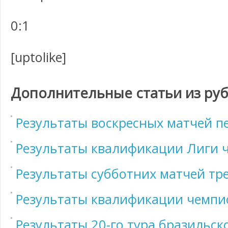
0:1
[uptolike]
Дополнительные статьи из ру
Результаты воскресных матчей п
Результаты квалификации Лиги 
Результаты субботних матчей тр
Результаты квалификации чемпи
Результаты 20-го тура бразильск