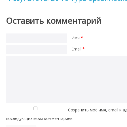
Оставить комментарий
Имя
*
Email
*
Сохранить моё имя, email и а
последующих моих комментариев.