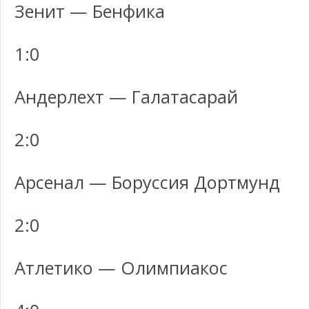
Зенит — Бенфика
1:0
Андерлехт — Галатасарай
2:0
Арсенал — Боруссия Дортмунд
2:0
Атлетико — Олимпиакос