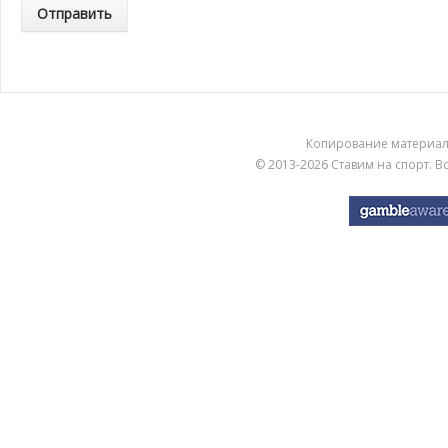
Копирование материа
© 2013-2026
Ставим на спорт
. 