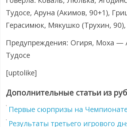
Говерла: Коваль, Люлька, Ягодинс
Тудосе, Аруна (Акимов, 90+1), Гри
Герасимюк, Мякушко (Трухин, 90)
Предупреждения: Огиря, Моха — 
Тудосе
[uptolike]
Дополнительные статьи из ру
Первые сюрпризы на Чемпионате
Результаты третьего игрового д