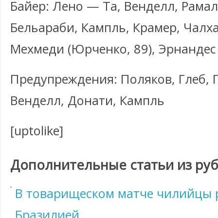
Байер: Лено — Та, Венделл, Рама
Бельараби, Кампль, Крамер, Чалха
Мехмеди (Юрченко, 89), Эрнандес
Предупреждения: Поляков, Глеб, 
Венделл, Донати, Кампль
[uptolike]
Дополнительные статьи из ру
В товарищеском матче чилийцы 
Бразилией