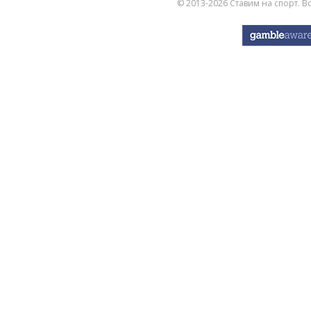
© 2013-2026
Ставим на спорт
. 