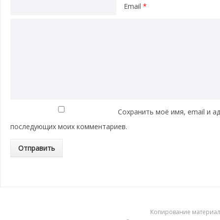
Email
*
Сохранить моё имя, email и а
последующих моих комментариев.
Копирование материа