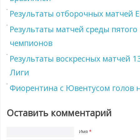
Результаты отборочных матчей Е
Результаты матчей среды пятого
чемпионов
Результаты воскресных матчей 13
Лиги
Фиорентина с Ювентусом голов 
Оставить комментарий
Имя
*