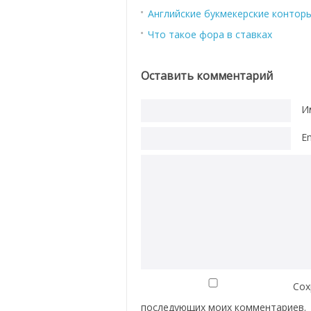
Английские букмекерские контор
Что такое фора в ставках
Оставить комментарий
И
E
Сох
последующих моих комментариев.