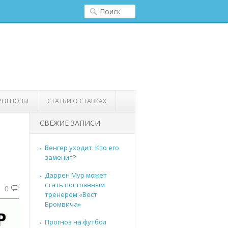
РОГНОЗЫ
СТАТЬИ О СТАВКАХ
СВЕЖИЕ ЗАПИСИ
Венгер уходит. Кто его
заменит?
Даррен Мур может
стать постоянным
0
тренером «Вест
Бромвича»
Прогноз на футбол