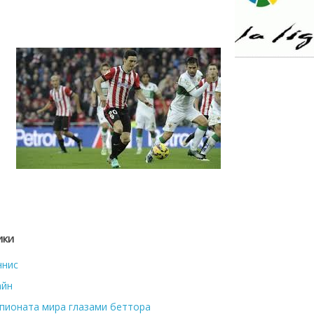
ики
ннис
айн
мпионата мира глазами беттора