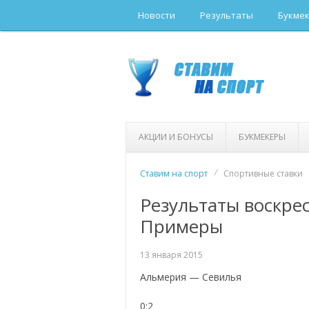
Новости
Результаты
Букме
АКЦИИ И БОНУСЫ
БУКМЕКЕРЫ
Ставим на спорт
Спортивные ставки
Результаты воскрес
Примеры
13 января 2015
Альмерия — Севилья
0:2