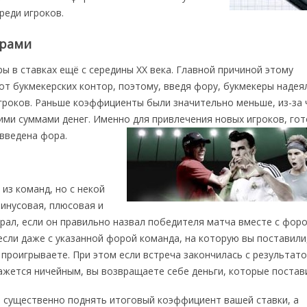
реди игроков.
орами
ы в ставках ещё с середины XX века. Главной причиной этому
от букмекерских контор, поэтому, введя фору, букмекеры надея
гроков. Раньше коэффициенты были значительно меньше, из-за 
ими суммами денег. Именно для привлечения новых игроков, го
 введена фора.
 из команд, но с некой
инусовая, плюсовая и
грал, если он правильно назвал победителя матча вместе с форо
если даже с указанной форой команда, на которую вы поставили
 проигрываете. При этом если встреча закончилась с результато
жется ничейным, вы возвращаете себе деньги, которые постав
 существенно поднять итоговый коэффициент вашей ставки, а