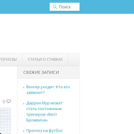
РОГНОЗЫ
СТАТЬИ О СТАВКАХ
СВЕЖИЕ ЗАПИСИ
Венгер уходит. Кто его
заменит?
0
Даррен Мур может
стать постоянным
тренером «Вест
Бромвича»
Прогноз на футбол