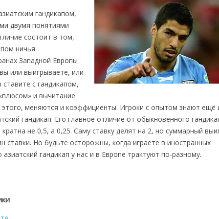
азиатским гандикапом,
ими двумя понятиями
тличие состоит в том,
апом ничья
ранах Западной Европы
 вы или выигрываете, или
 ставите с гандикапом,
 «плюсом» и вычитание
з этого, меняются и коэффициенты. Игроки с опытом знают ещё 
атский гандикап. Его главное отличие от обыкновенного гандика
кратна не 0,5, а 0,25. Саму ставку делят на 2, но суммарный вы
ин ставки. Но будьте осторожны, когда играете в иностранных
 азиатский гандикап у нас и в Европе трактуют по-разному.
ики
ете