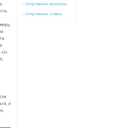
а
Спортивные прогнозы
ость
Спортивные ставки
меру,
на
эта
а
 «2»
е,
сли
ги, а
е,