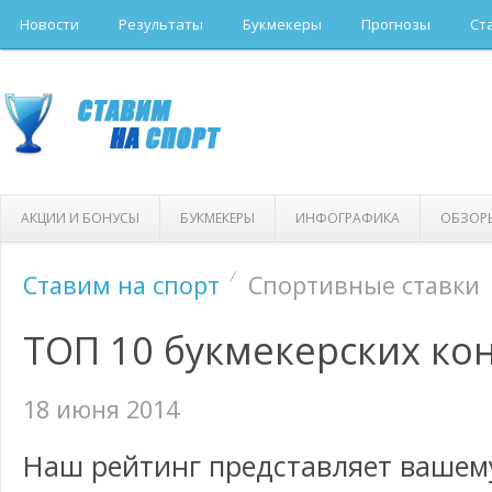
Новости
Результаты
Букмекеры
Прогнозы
Ст
АКЦИИ И БОНУСЫ
БУКМЕКЕРЫ
ИНФОГРАФИКА
ОБЗОР
Ставим на спорт
Спортивные ставки
ТОП 10 букмекерских ко
18 июня 2014
Наш рейтинг представляет вашем