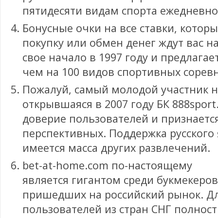
пятидесяти видам спорта ежедневно
Бонусные очки на все ставки, котор
покупку или обмен денег ждут вас на
свое начало в 1997 году и предлагае
чем на 100 видов спортивных сорев
Пожалуй, самый молодой участник 
открывшаяся в 2007 году БК 888sport
доверие пользователей и признаетс
перспективных. Поддержка русского 
имеется масса других развлечений.
bet-at-home.com по-настоящему
является гигантом среди букмекеров
пришедших на российский рынок. Д
пользователей из стран СНГ полнос