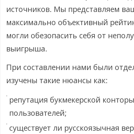
источников. Мы представляем в
максимально объективный рейтин
могли обезопасить себя от непол
выигрыша.
При составлении нами были отде
изучены такие нюансы как:
репутация букмекерской конторы
пользователей;
существует ли русскоязычная вер