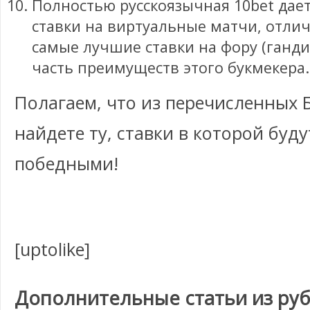
Полностью русскоязычная 10bet дает
ставки на виртуальные матчи, отл
самые лучшие ставки на фору (ганди
часть преимуществ этого букмекера.
Полагаем, что из перечисленных 
найдете ту, ставки в которой буд
победными!
[uptolike]
Дополнительные статьи из ру