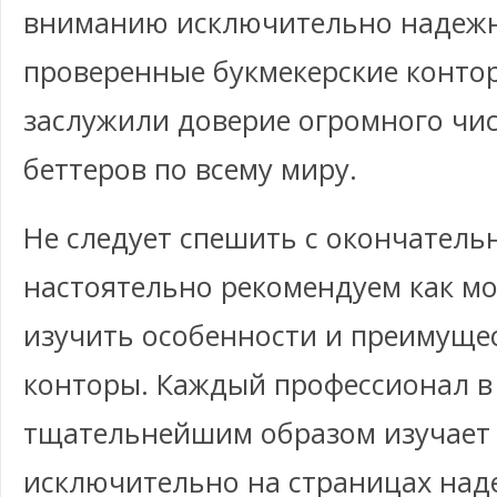
вниманию исключительно надеж
проверенные букмекерские конто
заслужили доверие огромного чи
беттеров по всему миру.
Не следует спешить с окончател
настоятельно рекомендуем как м
изучить особенности и преимуще
конторы. Каждый профессионал в
тщательнейшим образом изучает 
исключительно на страницах над