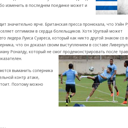
бо изменить в последнем поединке может и
дит значительно ярче. Британская пресса пронюхала, что Уэйн Р
 вселяет оптимизм в сердца болельщиков. Хотя Уругвай может
го лидера Луиса Суареса, который как никто другой знаком со 
рника, что он доказал своим выступлением в составе Ливерпул
тиану Роналду, который не смог продемонстрировать после тра
оказателен.
раются выманить соперника
ельной контр атаке,
стоит. Поэтому можно