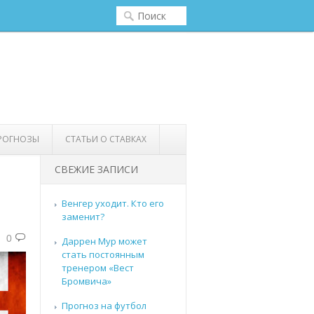
РОГНОЗЫ
СТАТЬИ О СТАВКАХ
СВЕЖИЕ ЗАПИСИ
Венгер уходит. Кто его
заменит?
0
Даррен Мур может
стать постоянным
тренером «Вест
Бромвича»
Прогноз на футбол