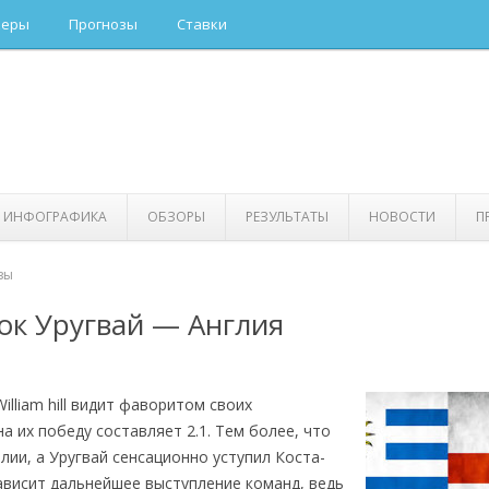
керы
Прогнозы
Ставки
ИНФОГРАФИКА
ОБЗОРЫ
РЕЗУЛЬТАТЫ
НОВОСТИ
П
зы
ок Уругвай — Англия
illiam hill видит фаворитом своих
 их победу составляет 2.1. Тем более, что
лии, а Уругвай сенсационно уступил Коста-
зависит дальнейшее выступление команд, ведь