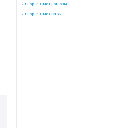
Спортивные прогнозы
Спортивные ставки