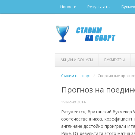
Новости
Результаты
Букме
АКЦИИ И БОНУСЫ
БУКМЕКЕРЫ
Ставим на спорт
Спортивные прогно
Прогноз на поедин
19 июня 2014
Разумеется, британский букмекер W
соотечественников, коэффициент на
англичане достойно проиграли Ита
Рике. От результата этого матча 