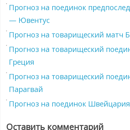
Прогноз на поединок предпослед
— Ювентус
Прогноз на товарищеский матч 
Прогноз на товарищеский поеди
Греция
Прогноз на товарищеский поед
Парагвай
Прогноз на поединок Швейцари
Оставить комментарий