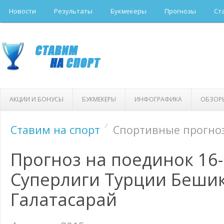
Новости
Результаты
Букмекеры
Прогнозы
Ст
АКЦИИ И БОНУСЫ
БУКМЕКЕРЫ
ИНФОГРАФИКА
ОБЗОР
Ставим на спорт
Спортивные прогно
Прогноз на поединок 16-
Суперлиги Турции Беши
Галатасарай