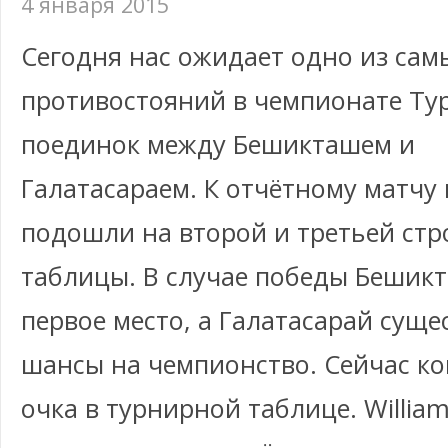
4 января 2015
Сегодня нас ожидает одно из сам
противостояний в чемпионате Т
поединок между Бешикташем и
Галатасараем. К отчётному матчу
подошли на второй и третьей стр
таблицы. В случае победы Бешикт
первое место, а Галатасарай сущ
шансы на чемпионство. Сейчас к
очка в турнирной таблице. William