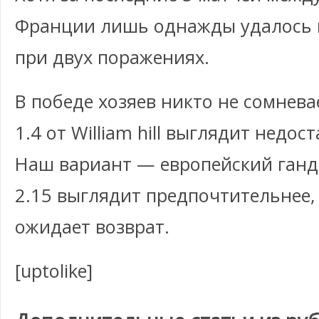
Франции лишь однажды удалось 
при двух поражениях.
В победе хозяев никто не сомнев
1.4 от William hill выглядит недо
Наш вариант — европейский ганд
2.15 выглядит предпочтительнее,
ожидает возврат.
[uptolike]