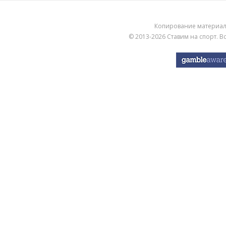
Копирование материа
© 2013-2026
Ставим на спорт
. 