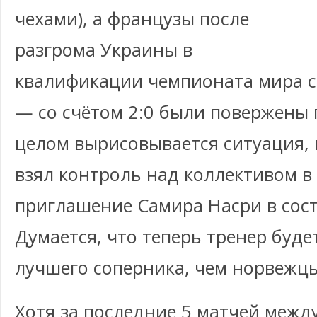
чехами), а французы после
разгрома Украины в
квалификации чемпионата мира 
— со счётом 2:0 были повержены 
целом вырисовывается ситуация,
взял контроль над коллективом в 
приглашение Самира Насри в сост
Думается, что теперь тренер буде
лучшего соперника, чем норвежцы
Хотя за последние 5 матчей межд