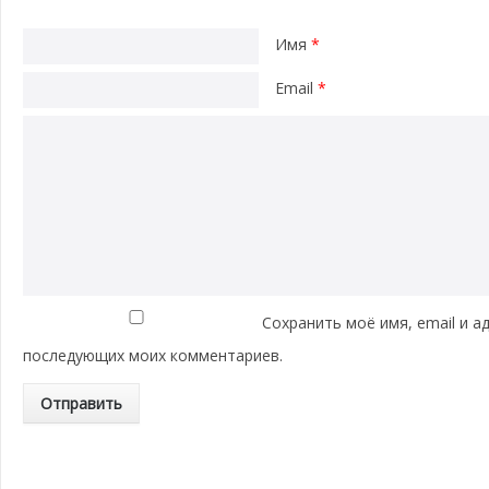
Имя
*
Email
*
Сохранить моё имя, email и а
последующих моих комментариев.