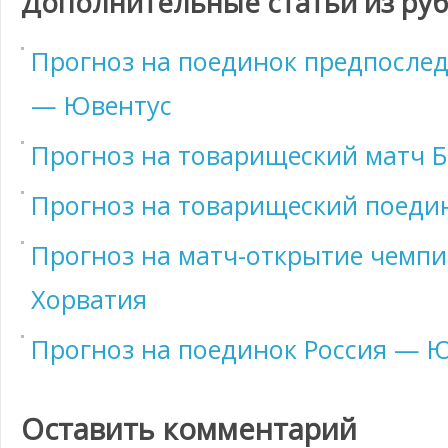
Дополнительные статьи из ру
Прогноз на поединок предпослед
— Ювентус
Прогноз на товарищеский матч 
Прогноз на товарищеский поеди
Прогноз на матч-открытие чемп
Хорватия
Прогноз на поединок Россия — 
Оставить комментарий