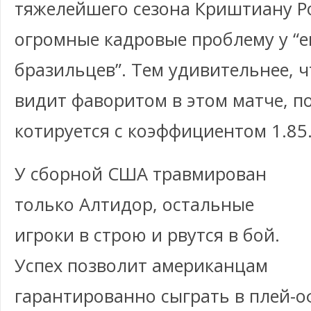
тяжелейшего сезона Криштиану Р
огромные кадровые проблему у “
бразильцев”. Тем удивительнее, чт
видит фаворитом в этом матче, п
котируется с коэффициентом 1.85
У сборной США травмирован
только Алтидор, остальные
игроки в строю и рвутся в бой.
Успех позволит американцам
гарантированно сыграть в плей-