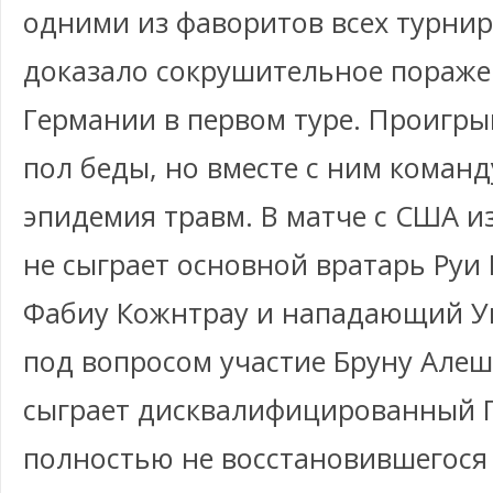
одними из фаворитов всех турнир
доказало сокрушительное пораже
Германии в первом туре. Проигры
пол беды, но вместе с ним коман
эпидемия травм. В матче с США и
не сыграет основной вратарь Руи
Фабиу Кожнтрау и нападающий Уг
под вопросом участие Бруну Алеша
сыграет дисквалифицированный 
полностью не восстановившегося 