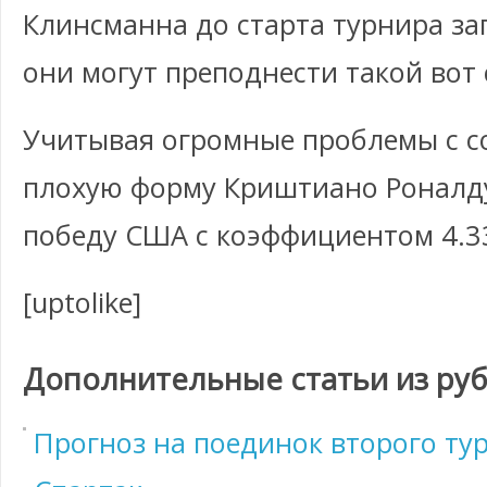
Клинсманна до старта турнира за
они могут преподнести такой вот
Учитывая огромные проблемы с с
плохую форму Криштиано Роналд
победу США с коэффициентом 4.3
[uptolike]
Дополнительные статьи из ру
Прогноз на поединок второго т