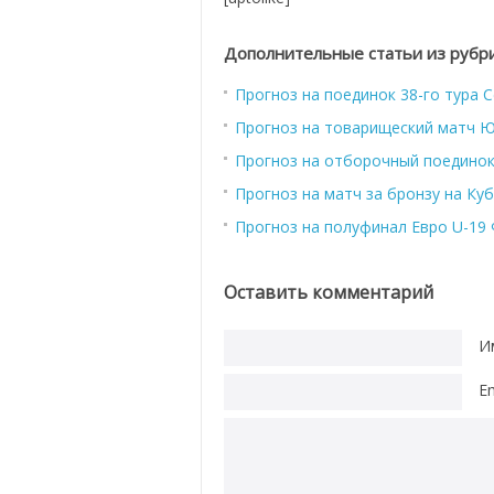
Дополнительные статьи из рубр
Прогноз на поединок 38-го тура
Прогноз на товарищеский матч 
Прогноз на отборочный поедино
Прогноз на матч за бронзу на Ку
Прогноз на полуфинал Евро U-19
Оставить комментарий
И
E