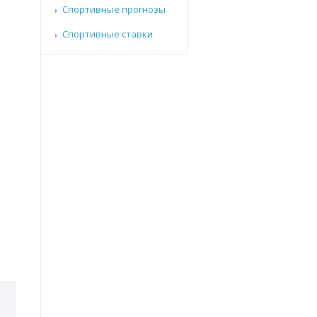
Спортивные прогнозы
Спортивные ставки