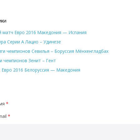
ики
й матч Евро 2016 Македония — Испания
ура Серии А Лацио – Удинезе
иги чемпионов Севилья – Боруссия Мёнхенгладбах
ги чемпионов Зенит – Гент
 Евро 2016 Белоруссия — Македония
мя
*
mail
*