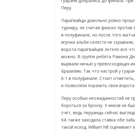
гуарани добрались до финала. При
Перу.
Парагвайцы довольно ровно прошл
турниру, не считая фиаско против
в полуфинале, но после того матч
игроки альби-селесте не скрывали,
ворота парагвайцев летело всё чт
можно. В группе ребята Рамона Ди
вырвали ничью у превосходящих их 
Бразилию. Так что настрой у гуар
6-1 в полуфинале. Стоит отметить,
и позволяли поразить свои ворота
Перу особых неожиданностей не пр
бороться за бронзу. У инков не бы
счёт, ведь перуанцы сейчас выгляд
КА также заходила ставка обе заб
такой исход. William hill оценивает е