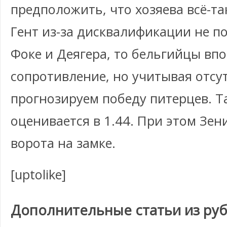
предположить, что хозяева всё-та
Гент из-за дисквалификации не п
Фоке и Деягера, то бельгийцы вп
сопротивление, но учитывая отсу
прогнозируем победу питерцев. Так
оценивается в 1.44. При этом Зен
ворота на замке.
[uptolike]
Дополнительные статьи из ру