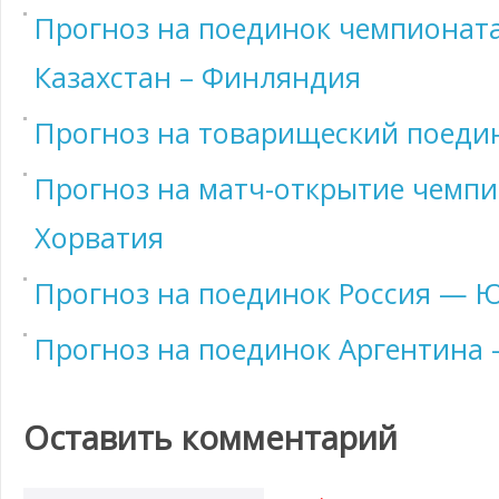
Прогноз на поединок чемпионата
Казахстан – Финляндия
Прогноз на товарищеский поеди
Прогноз на матч-открытие чемп
Хорватия
Прогноз на поединок Россия — 
Прогноз на поединок Аргентина 
Оставить комментарий