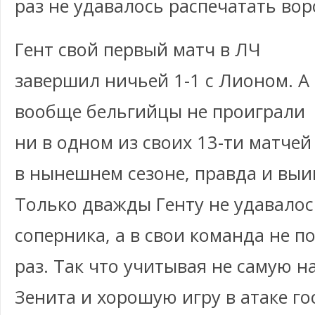
раз не удавалось распечатать вор
Гент свой первый матч в ЛЧ
завершил ничьей 1-1 с Лионом. А
вообще бельгийцы не проиграли
ни в одном из своих 13-ти матчей
в нынешнем сезоне, правда и выиг
Только дважды Генту не удавалос
соперника, а в свои команда не п
раз. Так что учитывая не самую 
Зенита и хорошую игру в атаке г