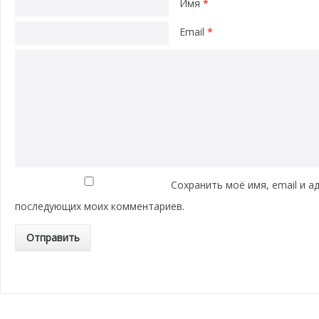
Имя
*
Email
*
Сохранить моё имя, email и а
последующих моих комментариев.