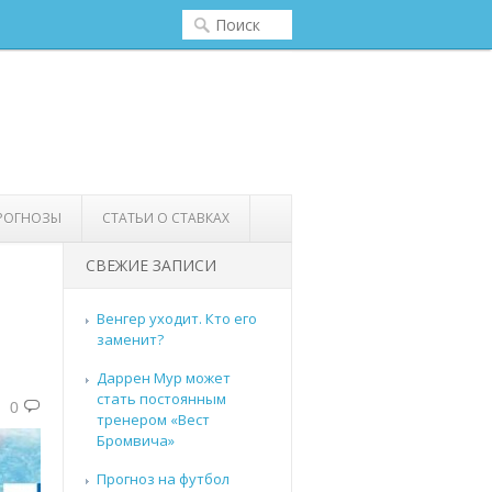
РОГНОЗЫ
СТАТЬИ О СТАВКАХ
СВЕЖИЕ ЗАПИСИ
Венгер уходит. Кто его
заменит?
Даррен Мур может
стать постоянным
0
тренером «Вест
Бромвича»
Прогноз на футбол