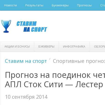
Новости
Результаты
Букмекеры
Прогнозы
Ст
АКЦИИ И БОНУСЫ
БУКМЕКЕРЫ
ИНФОГРАФИКА
ОБЗОР
Ставим на спорт
Спортивные прогно
Прогноз на поединок че
АПЛ Сток Сити — Лестер
10 сентября 2014