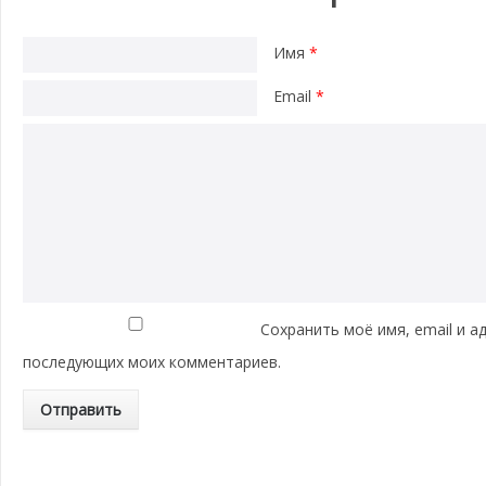
Имя
*
Email
*
Сохранить моё имя, email и а
последующих моих комментариев.