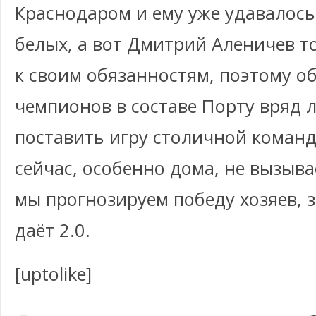
Краснодаром и ему уже удавалось
белых, а вот Дмитрий Аленичев т
к своим обязанностям, поэтому о
чемпионов в составе Порту вряд л
поставить игру столичной коман
сейчас, особенно дома, не вызыв
мы прогнозируем победу хозяев, 
даёт 2.0.
[uptolike]