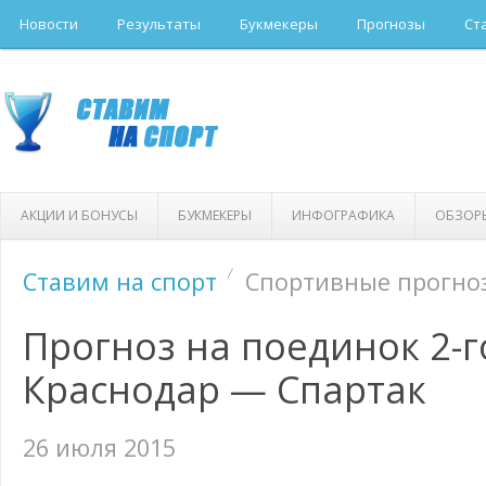
Новости
Результаты
Букмекеры
Прогнозы
Ст
АКЦИИ И БОНУСЫ
БУКМЕКЕРЫ
ИНФОГРАФИКА
ОБЗОР
Ставим на спорт
Спортивные прогно
Прогноз на поединок 2-г
Краснодар — Спартак
26 июля 2015