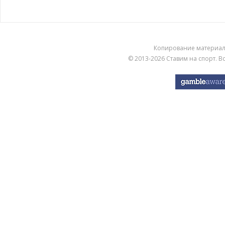
Копирование материа
© 2013-2026
Ставим на спорт
. 