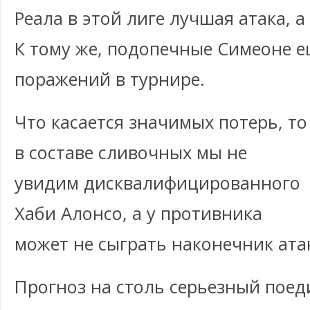
Реала в этой лиге лучшая атака, 
К тому же, подопечные Симеоне е
поражений в турнире.
Что касается значимых потерь, то
в составе сливочных мы не
увидим дисквалифицированного
Хаби Алонсо, а у противника
может не сыграть наконечник атак
Прогноз на столь серьезный поед