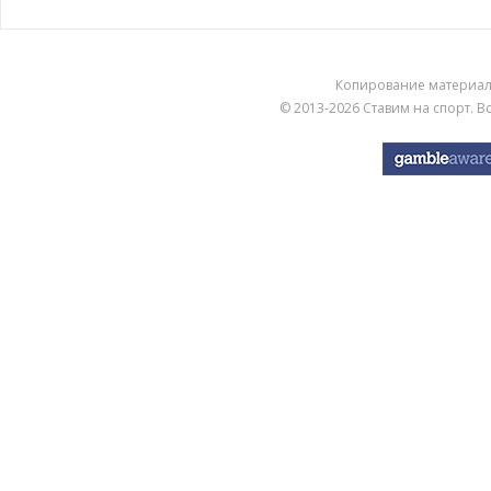
Копирование материа
© 2013-2026
Ставим на спорт
. 