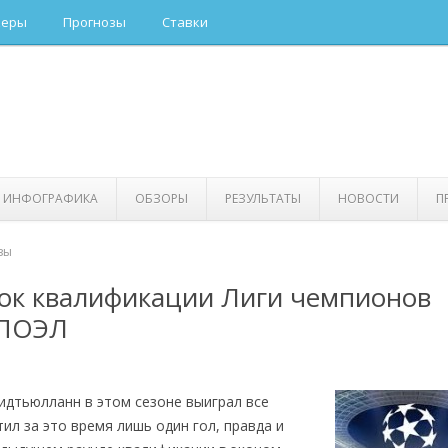
керы
Прогнозы
Ставки
ИНФОГРАФИКА
ОБЗОРЫ
РЕЗУЛЬТАТЫ
НОВОСТИ
П
зы
ок квалификации Лиги чемпионов
АПОЭЛ
дтьюлланн в этом сезоне выиграл все
ил за это время лишь один гол, правда и