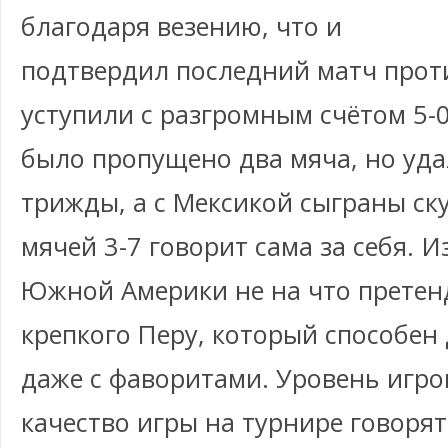
благодаря везению, что и
подтвердил последний матч проти
уступили с разгромным счётом 5-
было пропущено два мяча, но уда
трижды, а с Мексикой сыграны ск
мячей 3-7 говорит сама за себя. 
Южной Америки не на что претен
крепкого Перу, который способен
даже с фаворитами. Уровень игрок
качество игры на турнире говорят 