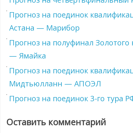
Прогноз на поединок квалифика
Астана — Марибор
Прогноз на полуфинал Золотого
— Ямайка
Прогноз на поединок квалифика
Мидтьюлланн — АПОЭЛ
Прогноз на поединок 3-го тура 
Оставить комментарий