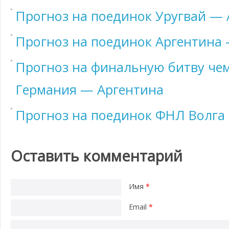
Прогноз на поединок Уругвай — 
Прогноз на поединок Аргентина
Прогноз на финальную битву че
Германия — Аргентина
Прогноз на поединок ФНЛ Волга
Оставить комментарий
Имя
*
Email
*