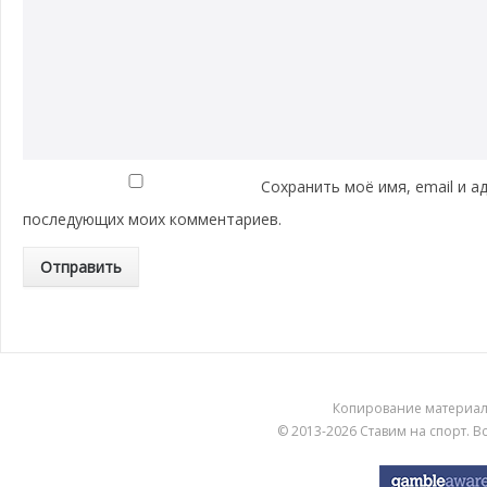
Сохранить моё имя, email и а
последующих моих комментариев.
Копирование материа
© 2013-2026
Ставим на спорт
. 