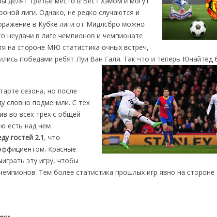
лы делят третье место в Вест Хэмом и могут
оной лиги. Однако, не редко случаются и
поражение в Кубке лиги от Мидлсбро можно
о неудачи в лиге чемпионов и чемпионате
тя на стороне МЮ статистика очных встреч,
ились победами ребят Луи Ван Галя. Так что и теперь Юнайтед 
тарте сезона, но после
у словно подменили. С тех
ив во всех трёх с общей
ью есть над чем
еду гостей 2.1
, что
оэффициентом. Красные
играть эту игру, чтобы
 чемпионов. Тем более статистика прошлых игр явно на стороне