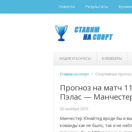
Новости
Результаты
Букме
АКЦИИ И БОНУСЫ
БУКМЕКЕРЫ
Ставим на спорт
Спортивные прогно
Прогноз на матч 1
Пэлас — Манчесте
30 октября 2015
Манчестер Юнайтед вроде бы и выс
команды как не было, так и не наб