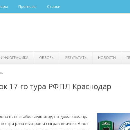
керы
Прогнозы
Ставки
ИНФОГРАФИКА
ОБЗОРЫ
РЕЗУЛЬТАТЫ
НОВОСТИ
П
зы
ок 17-го тура РФПЛ Краснодар —
овать нестабильную игру, но дома команда
 по три раза выиграв и сыграв вничью. А вот