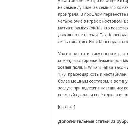
у Ростова не смотря на общее вто
не самые лучшие: за семь игр кома
проиграла. В прошлом первенстве
четыре очка в играх с Ростовом. В
матча в рамках РФПЛ. Что касаетс
довольно не плохая. Так, Краснод
лишь однажды. Но и Краснодар за к
Учитывая статистику очных игр, а
команд и котировки букмекеров
мы
хозяев поля
. В William Hill за так
1.75. Краснодар хоть и нестабилен
более мощным составом, а вот в у
заслуга принадлежит наставнику к
который сделал из неё одного из 
[uptolike]
Дополнительные статьи из рубр