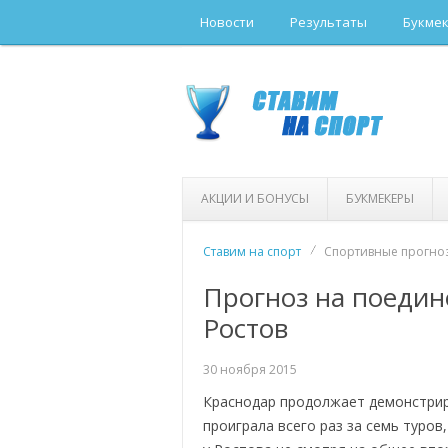
Новости
Результаты
Букме
АКЦИИ И БОНУСЫ
БУКМЕКЕРЫ
Ставим на спорт
Спортивные прогно
Прогноз на поедин
Ростов
30 ноября 2015
Краснодар продолжает демонстрир
проиграла всего раз за семь туров,