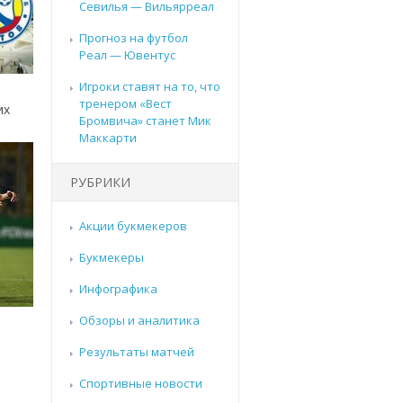
Севилья — Вильярреал
Прогноз на футбол
Реал — Ювентус
Игроки ставят на то, что
тренером «Вест
их
Бромвича» станет Мик
Маккарти
РУБРИКИ
Акции букмекеров
Букмекеры
Инфографика
Обзоры и аналитика
Результаты матчей
Спортивные новости