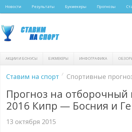
Новости
Результаты
Букмекеры
Прогнозы
Ст
АКЦИИ И БОНУСЫ
БУКМЕКЕРЫ
ИНФОГРАФИКА
ОБЗОР
Ставим на спорт
Спортивные прогно
Прогноз на отборочный 
2016 Кипр — Босния и Г
13 октября 2015