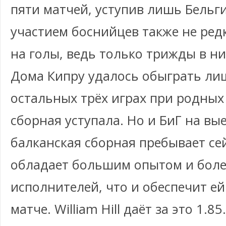
пяти матчей, уступив лишь Бельги
участием боснийцев также не ред
на голы, ведь только трижды в н
Дома Кипру удалось обыграть лиш
остальных трёх играх при родных
сборная уступала. Но и БиГ на вые
балканская сборная пребывает се
обладает большим опытом и бол
исполнителей, что и обеспечит е
матче. William Hill даёт за это 1.85.