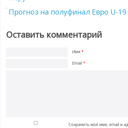
Прогноз на полуфинал Евро U-1
Оставить комментарий
Имя
*
Email
*
Сохранить моё имя, email и а