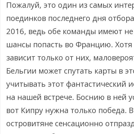
Пожалуй, это один из самых инте
поединков последнего дня отбора
2016, ведь обе команды имеют не
шансы попасть во Францию. Хотя 
зависит только от них, маловеро
Бельгии может спутать карты в эт
учитывать этот фантастический и
на нашей встрече. Боснию в ней у
вот Кипру нужна только победа. 
островитяне сенсационно отпраздн