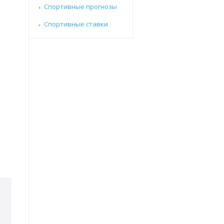
Спортивные прогнозы
Спортивные ставки