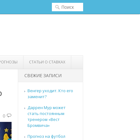
РОГНОЗЫ
СТАТЬИ О СТАВКАХ
СВЕЖИЕ ЗАПИСИ
р
Венгер уходит. Кто его
заменит?
Даррен Мур может
стать постоянным
0
тренером «Вест
Бромвича»
Прогноз на футбол