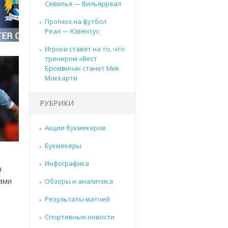
Севилья — Вильярреал
Прогноз на футбол
Реал — Ювентус
Игроки ставят на то, что
тренером «Вест
Бромвича» станет Мик
Маккарти
РУБРИКИ
Акции букмекеров
Букмекеры
Инфографика
а
дами
Обзоры и аналитика
Результаты матчей
Спортивные новости