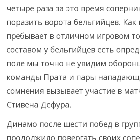
четыре раза за это время соперни
поразить ворота бельгийцев. Как
пребывает в отличном игровом то
составом у бельгийцев есть опре
поле мы точно не увидим оборон
команды Прата и пары нападающи
сомнения вызывает участие в мат
Стивена Дефура.
Динамо после шести побед в груп
продолжило повергать своих сопе