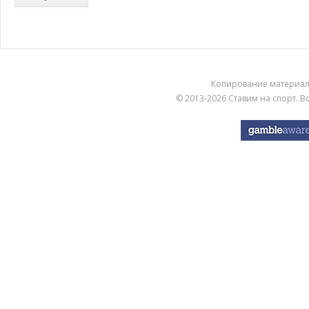
Копирование материа
© 2013-2026
Ставим на спорт
. 