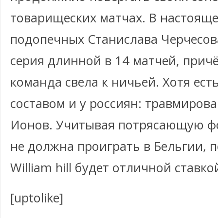
товарищеских матчах. В настояще
подопечных Станислава Черчесо
серия длинной в 14 матчей, прич
команда свела к ничьей. Хотя ес
составом и у россиян: травмиров
Ионов. Учитывая потрясающую ф
не должна проиграть в Бельгии, п
William hill будет отличной ставко
[uptolike]