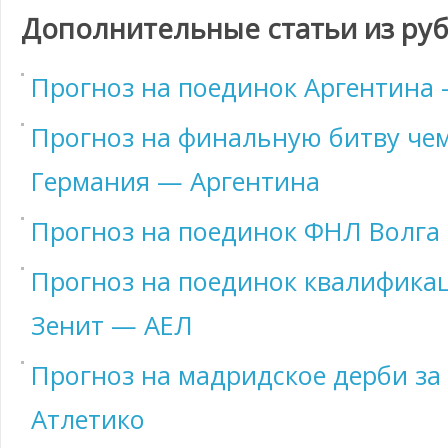
Дополнительные статьи из ру
Прогноз на поединок Аргентина
Прогноз на финальную битву че
Германия — Аргентина
Прогноз на поединок ФНЛ Волга
Прогноз на поединок квалифика
Зенит — АЕЛ
Прогноз на мадридское дерби за
Атлетико