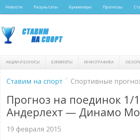
Новости
Результаты
Букмекеры
Прогнозы
Ст
АКЦИИ И БОНУСЫ
БУКМЕКЕРЫ
ИНФОГРАФИКА
ОБЗОР
Ставим на спорт
Спортивные прогно
Прогноз на поединок 1/
Андерлехт — Динамо Мо
19 февраля 2015