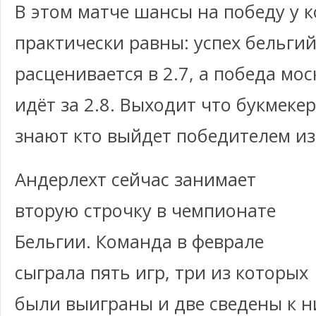
В этом матче шансы на победу у 
практически равны: успех бельги
расценивается в 2.7, а победа мо
идёт за 2.8. Выходит что букмеке
знают кто выйдет победителем из
Андерлехт сейчас занимает
вторую строчку в чемпионате
Бельгии. Команда в феврале
сыграла пять игр, три из которых
были выиграны и две сведены к н