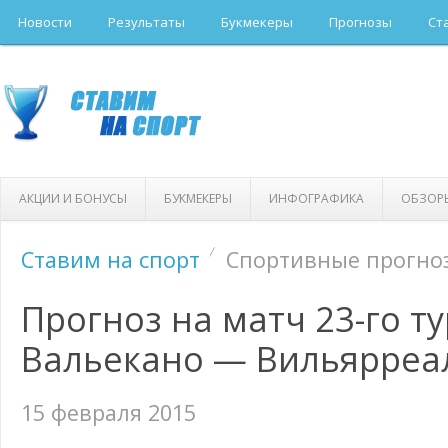
Новости
Результаты
Букмекеры
Прогнозы
Ст
АКЦИИ И БОНУСЫ
БУКМЕКЕРЫ
ИНФОГРАФИКА
ОБЗОР
Ставим на спорт
Спортивные прогно
Прогноз на матч 23-го 
Вальекано — Вильярреа
15 февраля 2015