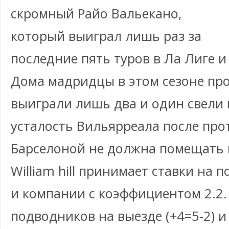
скромный Райо Вальекано,
который выиграл лишь раз за
последние пять туров в Ла Лиге 
Дома мадридцы в этом сезоне пр
выиграли лишь два и один свели 
усталость Вильярреала после про
Барселоной не должна помещать 
William hill принимает ставки на
и компании с коэффициентом 2.2.
подводников на выезде (+4=5-2) 