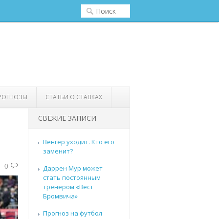
РОГНОЗЫ
СТАТЬИ О СТАВКАХ
СВЕЖИЕ ЗАПИСИ
Венгер уходит. Кто его
заменит?
0
Даррен Мур может
стать постоянным
тренером «Вест
Бромвича»
Прогноз на футбол