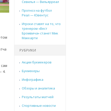
Севилья — Вильярреал
Прогноз на футбол
Реал — Ювентус
Игроки ставят на то, что
тренером «Вест
Бромвича» станет Мик
этом
Маккарти
атча
РУБРИКИ
Акции букмекеров
 сам
Букмекеры
— 4.
Инфографика
Обзоры и аналитика
Результаты матчей
Спортивные новости