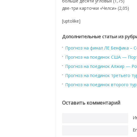
больше десяти угловых (1,75)
две-три карточки «Челси» (2,05)
[uptolike]
Дополнительные статьи из рубр
Прогноз на финал ЛЕ Бенфика – 
Прогноз на поединок США — Пор
Прогноз на поединок Алжир — Ро
Прогноз на поединок третьего т
Прогноз на поединок второго ту
Оставить комментарий
И
E