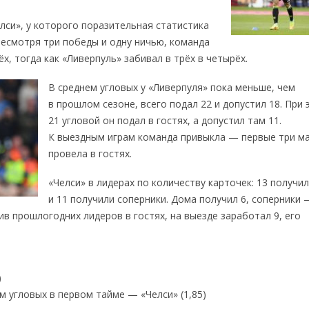
лси», у которого поразительная статистика
Несмотря три победы и одну ничью, команда
х, тогда как «Ливерпуль» забивал в трёх в четырёх.
В среднем угловых у «Ливерпуля» пока меньше, чем
в прошлом сезоне, всего подал 22 и допустил 18. При 
21 угловой он подал в гостях, а допустил там 11.
К выездным играм команда привыкла — первые три м
провела в гостях.
«Челси» в лидерах по количеству карточек: 13 получил
и 11 получили соперники. Дома получил 6, соперники 
ив прошлогодних лидеров в гостях, на выезде заработал 9, его
)
 угловых в первом тайме — «Челси» (1,85)