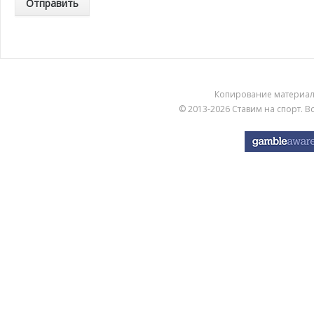
Копирование материа
© 2013-2026
Ставим на спорт
. 