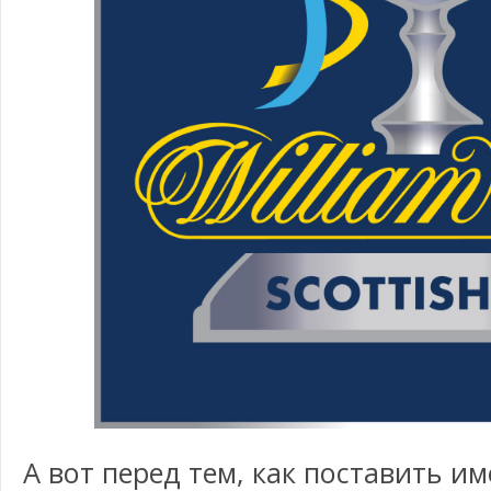
А вот перед тем, как поставить им