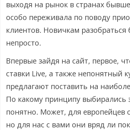
выходя на рынок в странах бывше
особо переживала по поводу при
клиентов. Новичкам разобраться 
непросто.
Впервые зайдя на сайт, первое, чт
ставки Live, а также непонятный к
предлагают поставить на наиболе
По какому принципу выбирались э
понятно. Может, для европейцев 
но для нас с вами они вряд ли по