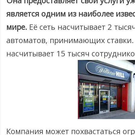
Она предоставляет свои услуги уж
является одним из наиболее изве
мире.
Её сеть насчитывает 2 тысяч
автоматов, принимающих ставки. Ш
насчитывает 15 тысяч сотруднико
Компания может похвастаться о