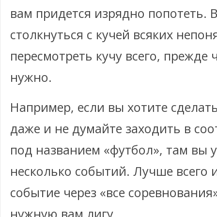
вам придется изрядно попотеть. 
столкнуться с кучей всяких непо
пересмотреть кучу всего, прежде 
нужно.
Например, если вы хотите сделать
даже и не думайте заходить в со
под названием «футбол», там вы 
несколько событий. Лучше всего 
событие через «все соревнования»
нужную вам лигу.