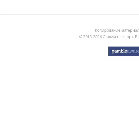
Копирование материа
© 2013-2026
Ставим на спорт
. 