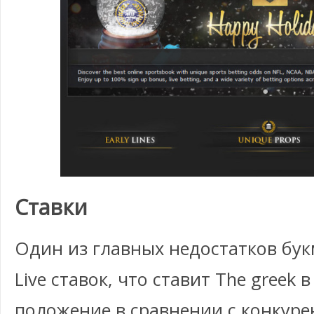
Ставки
Один из главных недостатков букм
Live ставок, что ставит The greek
положение в сравнении с конкуре