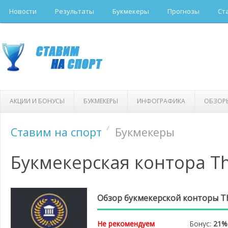
Новости
Результаты
Букмекеры
Прогнозы
Ст
АКЦИИ И БОНУСЫ
БУКМЕКЕРЫ
ИНФОГРАФИКА
ОБЗОР
Ставим на спорт
Букмекеры
Букмекерская контора Th
Обзор букмекерской конторы T
Не рекомендуем
Бонус:
21%