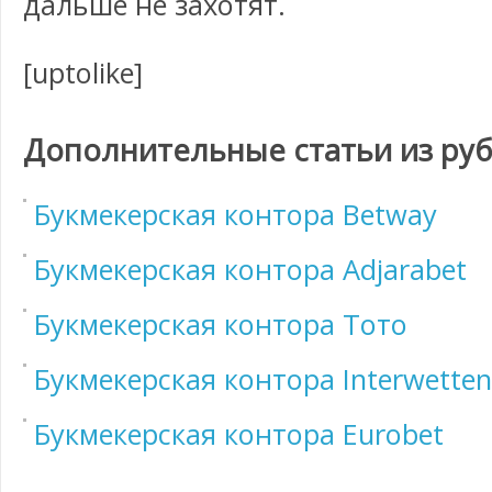
дальше не захотят.
[uptolike]
Дополнительные статьи из ру
Букмекерская контора Betway
Букмекерская контора Adjarabet
Букмекерская контора Тото
Букмекерская контора Interwetten
Букмекерская контора Eurobet