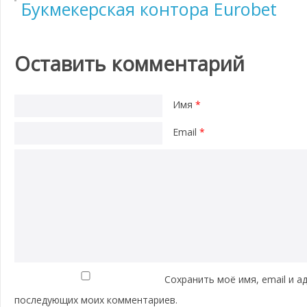
Букмекерская контора Eurobet
Оставить комментарий
Имя
*
Email
*
Сохранить моё имя, email и а
последующих моих комментариев.