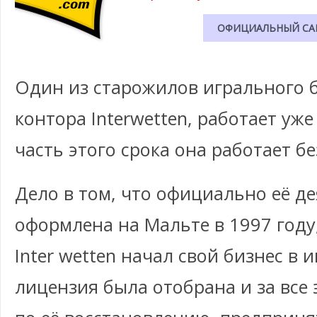
ОФИЦИАЛЬНЫЙ СА
Один из старожилов игрального б
контора Interwetten, работает уж
часть этого срока она работает б
Дело в том, что официально её д
оформлена на Мальте в 1997 году, 
Inter wetten начал свой бизнес в 
лицензия была отобрана и за все