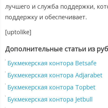
лучшего и служба поддержки, кото
поддержку и обеспечивает.
[uptolike]
Дополнительные статьи из ру
Букмекерская контора Betsafe
Букмекерская контора Adjarabet
Букмекерская контора Topbet
Букмекерская контора Jetbull