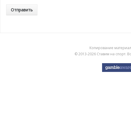
Копирование материа
© 2013-2026
Ставим на спорт
. 