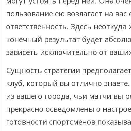
могут устоять перед ней. Она оче
пользование ею возлагает на вас
ответственность. Здесь неоткуда 
конечный результат будет абсол
зависеть исключительно от ваши
Сущность стратегии предполагает
клуб, который вы отлично знаете
из вашего города, чьи матчи вы 
прекрасно осведомлены о настрое
готовности спортсменов показыв