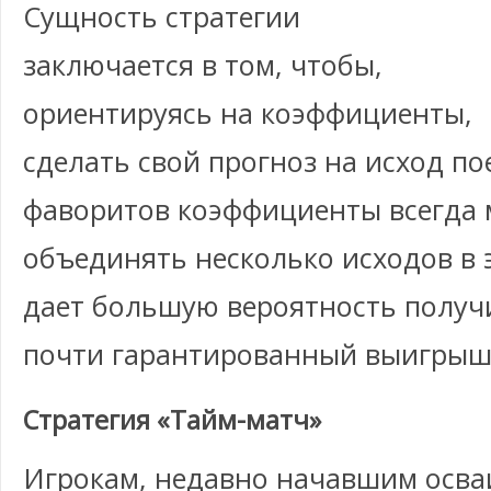
Сущность стратегии
заключается в том, чтобы,
ориентируясь на коэффициенты,
сделать свой прогноз на исход по
фаворитов коэффициенты всегда 
объединять несколько исходов в 
дает большую вероятность получ
почти гарантированный выигрыш
Стратегия «Тайм-матч»
Игрокам, недавно начавшим осваи