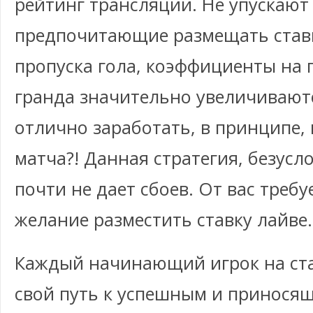
рейтинг трансляции. Не упускают
предпочитающие размещать ставк
пропуска гола, коэффициенты на 
гранда значительно увеличиваютс
отлично заработать, в принципе,
матча?! Данная стратегия, безусл
почти не дает сбоев. От вас треб
желание разместить ставку лайве.
Каждый начинающий игрок на ста
свой путь к успешным и принося