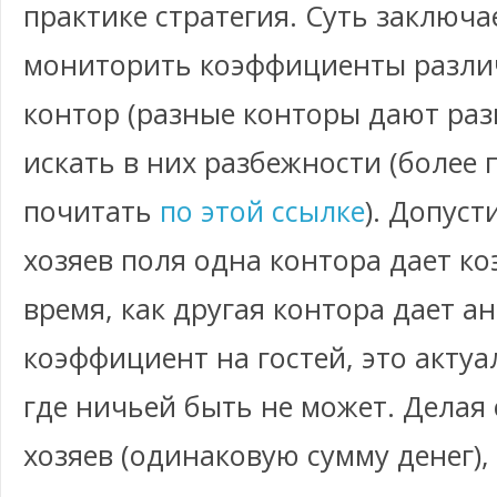
практике стратегия. Суть заключа
мониторить коэффициенты разли
контор (разные конторы дают ра
искать в них разбежности (более
почитать
по этой ссылке
)
. Допуст
хозяев поля одна контора дает ко
время, как другая контора дает 
коэффициент на гостей, это актуа
где ничьей быть не может. Делая с
хозяев (одинаковую сумму денег)