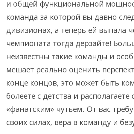
и общей функциональной мощност
команда за которой вы давно сле
дивизионах, а теперь ей выпала ч
чемпионата тогда дерзайте! Боль
неизвестны такие команды и особ
мешает реально оценить перспек
конце концов, это может быть ко
болеете с детства и располагаете
«фанатским» чутьем. От вас требу
своих силах, вера в команду и бе