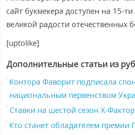
сайт букмекера доступен на 15-ти
великой радости отечественных бе
[uptolike]
Дополнительные статьи из ру
Контора Фаворит подписала спон
национальным первенством Укра
Ставки на шестой сезон Х-Факто
Кто станет обладателем премии