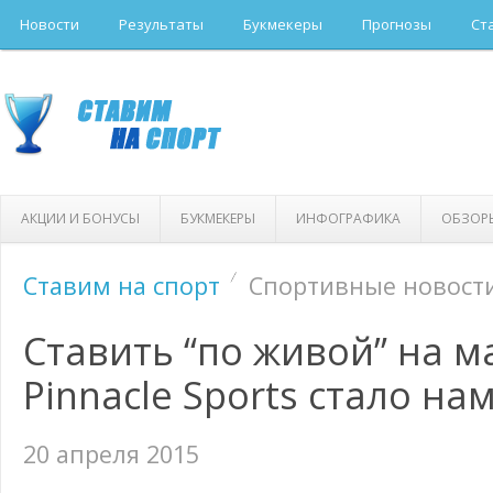
Новости
Результаты
Букмекеры
Прогнозы
Ст
АКЦИИ И БОНУСЫ
БУКМЕКЕРЫ
ИНФОГРАФИКА
ОБЗОР
Ставим на спорт
Спортивные новост
Ставить “по живой” на м
Pinnacle Sports стало на
20 апреля 2015