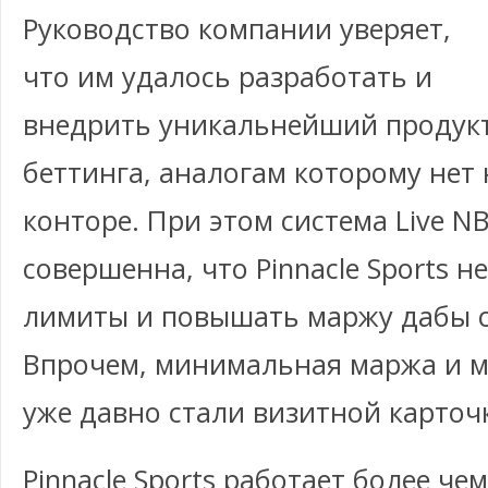
Руководство компании уверяет,
что им удалось разработать и
внедрить уникальнейший продукт
беттинга, аналогам которому нет 
конторе. При этом система Live N
совершенна, что Pinnacle Sports 
лимиты и повышать маржу дабы с
Впрочем, минимальная маржа и 
уже давно стали визитной карточ
Pinnacle Sports работает более чем