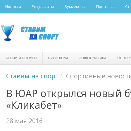
Новости
Результаты
Букмекеры
Прогнозы
Ст
АКЦИИ И БОНУСЫ
БУКМЕКЕРЫ
ИНФОГРАФИКА
ОБЗОР
Ставим на спорт
Спортивные новост
В ЮАР открылся новый 
«Кликабет»
28 мая 2016