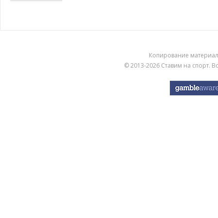
Копирование материа
© 2013-2026
Ставим на спорт
. 