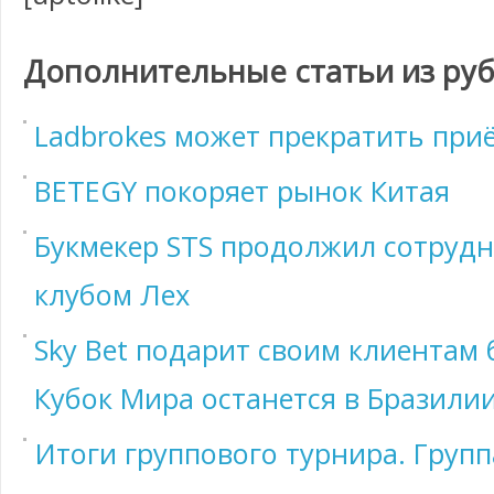
Дополнительные статьи из ру
Ladbrokes может прекратить приё
BETEGY покоряет рынок Китая
Букмекер STS продолжил сотруд
клубом Лех
Sky Bet подарит своим клиентам 
Кубок Мира останется в Бразили
Итоги группового турнира. Групп