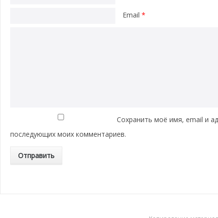
Email
*
Сохранить моё имя, email и а
последующих моих комментариев.