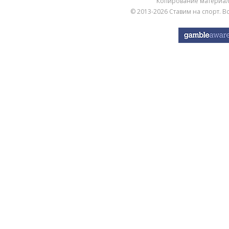
Копирование материа
© 2013-2026
Ставим на спорт
. 