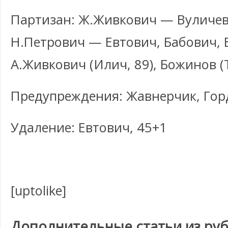
Партизан: Ж.Живкович — Вуличев
Н.Петрович — Евтович, Бабович,
А.Живкович (Илич, 89), Божинов (
Предупреждения: Жавнерчик, Гор
Удаление: Евтович, 45+1
[uptolike]
Дополнительные статьи из ру