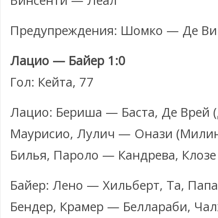
Винсенти — Леал
Предупреждения: Шомко — Де Ви
Лацио — Байер 1:0
Гол: Кейта, 77
Лацио: Бериша — Баста, Де Врей (
Маурисио, Лулич — Онази (Милин
Билья, Пароло — Кандрева, Клозе 
Байер: Лено — Хильберт, Та, Пап
Бендер, Крамер — Беллараби, Чалх