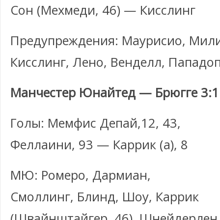
Сон (Мехмеди, 46) — Кисслинг
Предупреждения: Маурисио, Мил
Кисслинг, Лено, Венделл, Пападо
Манчестер Юнайтед — Брюгге 3:1
Голы: Мемфис Депай,12, 43,
Феллаини, 93 — Каррик (а), 8
МЮ: Ромеро, Дармиан,
Смоллинг, Блинд, Шоу, Каррик
(Швайнштайгер, 46), Шнейдерлен,